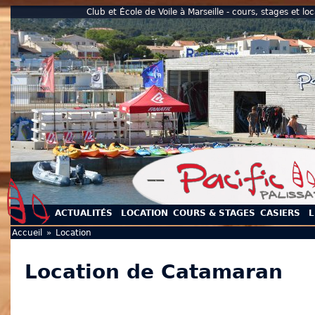
Club et École de Voile à Marseille - cours, stages et 
ACTUALITÉS
LOCATION
COURS & STAGES
CASIERS
L
Vous êtes ici
Accueil
»
Location
Location de Catamaran